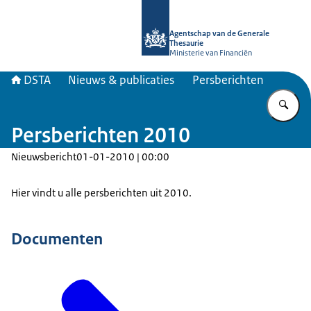
Naar de homepage van DSTA.nl
Agentschap van de Generale
Thesaurie
Ministerie van Financiën
DSTA
Nieuws & publicaties
Persberichten
Vu
Persberichten 2010
Nieuwsbericht
01-01-2010 | 00:00
Hier vindt u alle persberichten uit 2010.
Documenten