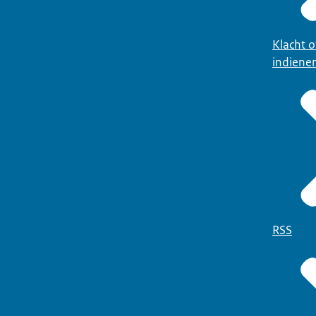
Klacht 
indiene
RSS