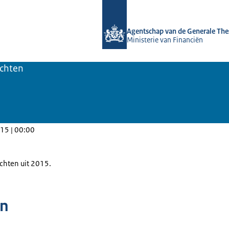
Naar de homepage van DSTA.nl
Agentschap van de Generale The
Ministerie van Financiën
ichten
15 | 00:00
ichten uit 2015.
n