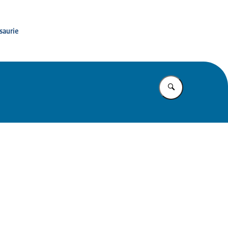
saurie
Vul in wat u z