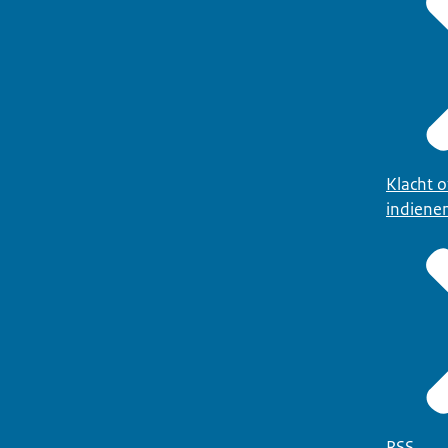
Klacht 
indiene
RSS