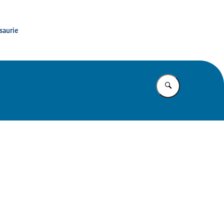
saurie
Vul in wat u z