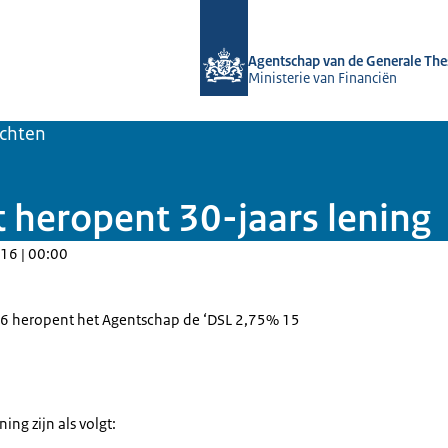
Naar de homepage van DSTA.nl
Agentschap van de Generale The
Ministerie van Financiën
ichten
 heropent 30-jaars lening
16 | 00:00
16 heropent het Agentschap de ‘DSL 2,75% 15
ng zijn als volgt: