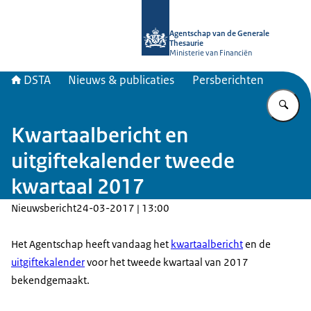
Naar de homepage van DSTA.nl
Agentschap van de Generale
Thesaurie
Ministerie van Financiën
DSTA
Nieuws & publicaties
Persberichten
Vu
Kwartaalbericht en
uitgiftekalender tweede
kwartaal 2017
Nieuwsbericht
24-03-2017 | 13:00
Het Agentschap heeft vandaag het
kwartaalbericht
en de
uitgiftekalender
voor het tweede kwartaal van 2017
bekendgemaakt.