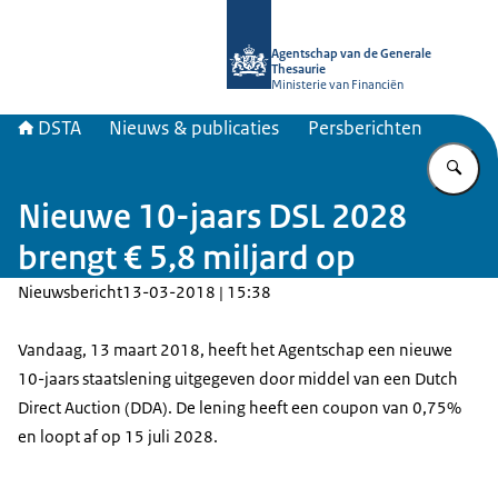
Naar de homepage van DSTA.nl
Agentschap van de Generale
Thesaurie
Ministerie van Financiën
DSTA
Nieuws & publicaties
Persberichten
Vu
Nieuwe 10-jaars DSL 2028
brengt € 5,8 miljard op
Nieuwsbericht
13-03-2018 | 15:38
Vandaag, 13 maart 2018, heeft het Agentschap een nieuwe
10-jaars staatslening uitgegeven door middel van een Dutch
Direct Auction (DDA). De lening heeft een coupon van 0,75%
en loopt af op 15 juli 2028.