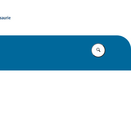
saurie
Vul in wat u z