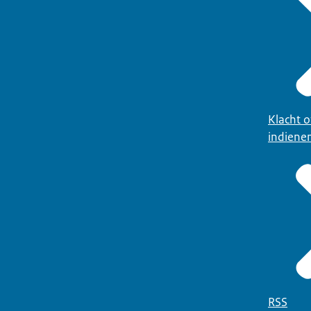
Klacht 
indiene
RSS