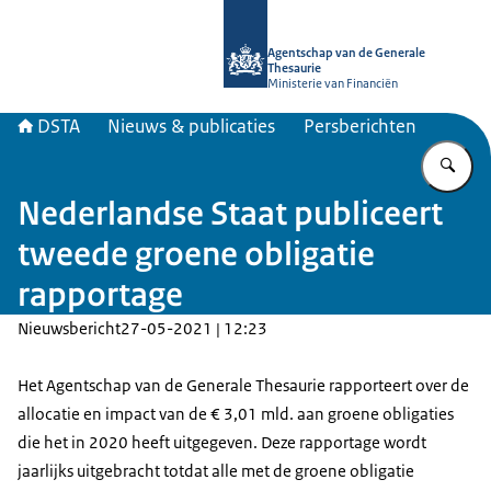
Naar de homepage van DSTA.nl
Agentschap van de Generale
Thesaurie
Ministerie van Financiën
DSTA
Nieuws & publicaties
Persberichten
Vu
Nederlandse Staat publiceert
tweede groene obligatie
rapportage
Nieuwsbericht
27-05-2021 | 12:23
Het Agentschap van de Generale Thesaurie rapporteert over de
allocatie en impact van de € 3,01 mld. aan groene obligaties
die het in 2020 heeft uitgegeven. Deze rapportage wordt
jaarlijks uitgebracht totdat alle met de groene obligatie