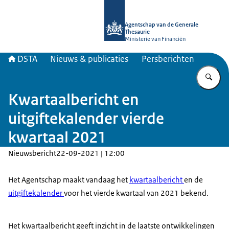
Naar de homepage van DSTA.nl
Agentschap van de Generale
Thesaurie
Ministerie van Financiën
DSTA
Nieuws & publicaties
Persberichten
Vu
Kwartaalbericht en
uitgiftekalender vierde
kwartaal 2021
Nieuwsbericht
22-09-2021 | 12:00
Het Agentschap maakt vandaag het
kwartaalbericht
en de
uitgiftekalender
voor het vierde kwartaal van 2021 bekend.
Het kwartaalbericht geeft inzicht in de laatste ontwikkelingen