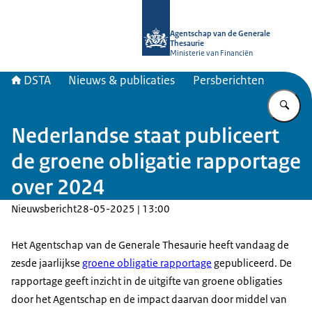
Naar de homepage van DSTA.nl
Agentschap van de Generale
Thesaurie
Ministerie van Financiën
DSTA
Nieuws & publicaties
Persberichten
Vu
Nederlandse staat publiceert
de groene obligatie rapportage
over 2024
Nieuwsbericht
28-05-2025 | 13:00
Het Agentschap van de Generale Thesaurie heeft vandaag de
zesde jaarlijkse
groene obligatie rapportage
gepubliceerd. De
rapportage geeft inzicht in de uitgifte van groene obligaties
door het Agentschap en de impact daarvan door middel van