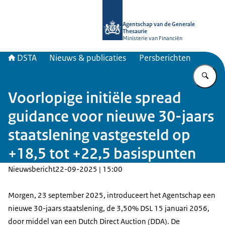
Naar de homepage van DSTA.nl
Agentschap van de Generale
Thesaurie
Ministerie van Financiën
DSTA
Nieuws & publicaties
Persberichten
Vu
Voorlopige initiële spread
guidance voor nieuwe 30-jaars
staatslening vastgesteld op
+18,5 tot +22,5 basispunten
Nieuwsbericht
22-09-2025 | 15:00
Morgen, 23 september 2025, introduceert het Agentschap een
nieuwe 30-jaars staatslening, de 3,50% DSL 15 januari 2056,
door middel van een Dutch Direct Auction (DDA). De