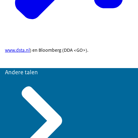
www.dsta.nl
) en Bloomberg (DDA <GO>).
Andere talen