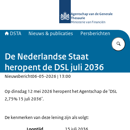
Naar de homepage van DSTA.nl
Agentschap van de Generale
Thesaurie
Ministerie van Financiën
DSTA
Nieuws & publicaties
Persberichten
Vu
De Nederlandse Staat
heropent de DSL juli 2036
Nieuwsbericht
06-05-2026 | 13:00
Op dinsdag 12 mei 2026 heropent het Agentschap de ‘DSL
2,75% 15 juli 2036’.
De kenmerken van deze lening zijn als volgt:
Looptijd
15 juli 2036