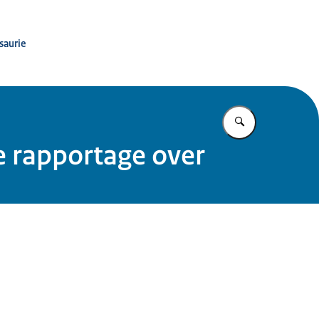
saurie
Vul in wat u z
e rapportage over