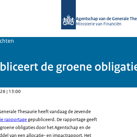
Naar de homepage van DSTA.nl
Agentschap van de Generale The
Ministerie van Financiën
ichten
liceert de groene obligati
26 | 13:00
Generale Thesaurie heeft vandaag de zevende
ie rapportage
gepubliceerd. De rapportage geeft
an groene obligaties door het Agentschap en de
del van een allocatie- en impactrapport. Het