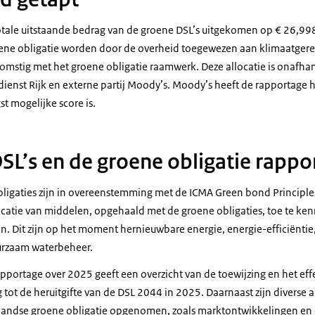
 totale uitstaande bedrag van de groene DSL’s uitgekomen op € 26,998
ene obligatie worden door de overheid toegewezen aan klimaatgere
omstig met het groene obligatie raamwerk. Deze allocatie is onafha
ienst Rijk en externe partij Moody’s. Moody’s heeft de rapportage he
t mogelijke score is.
SL’s en de groene obligatie rappo
ligaties zijn in overeenstemming met de ICMA Green bond Principle
locatie van middelen, opgehaald met de groene obligaties, toe te ke
en. Dit zijn op het moment hernieuwbare energie, energie-efficiënti
urzaam waterbeheer.
apportage over 2025 geeft een overzicht van de toewijzing en het eff
g tot de heruitgifte van de DSL 2044 in 2025. Daarnaast zijn divers
landse groene obligatie opgenomen, zoals marktontwikkelingen en d