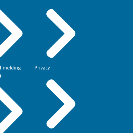
of melding
Privacy
n