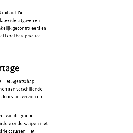
 miljard. De
lateerde uitgaven en
nkelijk gecontroleerd en
t label best practice
rtage
s. Het Agentschap
nnen aan verschillende
e, duurzaam vervoer en
ect van de groene
e andere onderwerpen met
rie casussen. Het