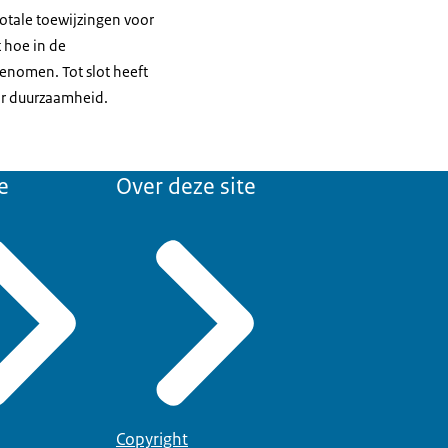
totale toewijzingen voor
 hoe in de
enomen. Tot slot heeft
or duurzaamheid.
e
Over deze site
Copyright