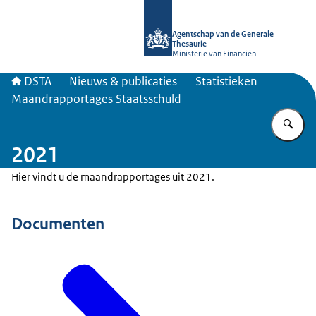
Naar de homepage van DSTA.nl
Agentschap van de Generale
Thesaurie
Ministerie van Financiën
DSTA
Nieuws & publicaties
Statistieken
Maandrapportages Staatsschuld
Vu
2021
Hier vindt u de maandrapportages uit 2021.
Documenten