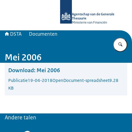
Naar de homepage van DSTA.nl
Agentschap van de Generale
Thesaurie
Ministerie van Financiën
DSTA
Documenten
Vu
Mei 2006
Download:
Mei 2006
Publicatie
19-04-2018
OpenDocument-spreadsheet
9.28
KB
Andere talen