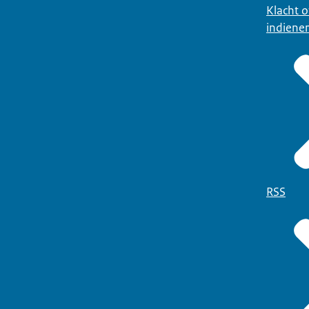
Klacht 
indiene
RSS