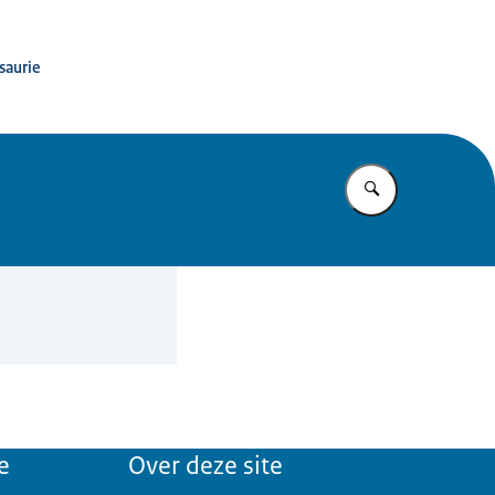
saurie
Vul in wat u z
e
Over deze site