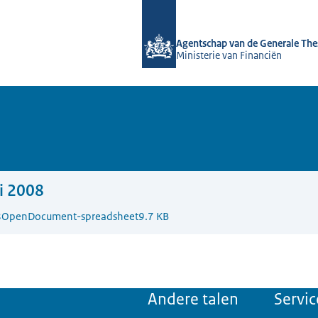
Naar de homepage van DSTA.nl
Agentschap van de Generale The
Ministerie van Financiën
i 2008
8
OpenDocument-spreadsheet
9.7 KB
Andere talen
Servic