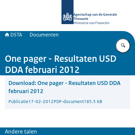
Naar de homepage van DSTA.nl
Agentschap van de Generale
Thesaurie
Ministerie van Financiën
DSTA
Documenten
Vu
One pager - Resultaten USD
DDA februari 2012
Download:
One pager - Resultaten USD DDA
februari 2012
Publicatie
17-02-2012
PDF-document
185.5 KB
Andere talen