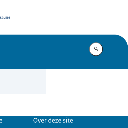
saurie
Vul in wat u z
e
Over deze site