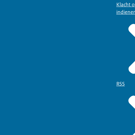
Klacht 
indiene
RSS