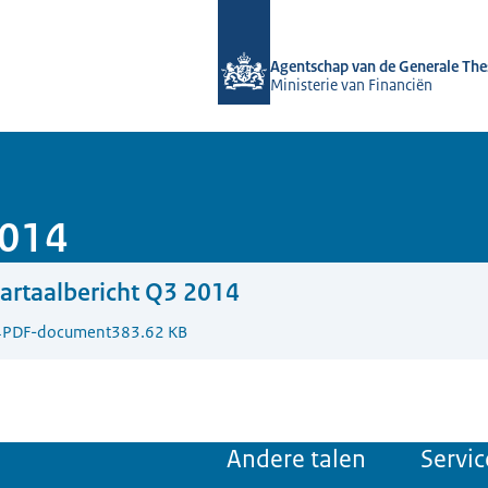
Naar de homepage van DSTA.nl
Agentschap van de Generale The
Ministerie van Financiën
2014
rtaalbericht Q3 2014
4
PDF-document
383.62 KB
Andere talen
Servic