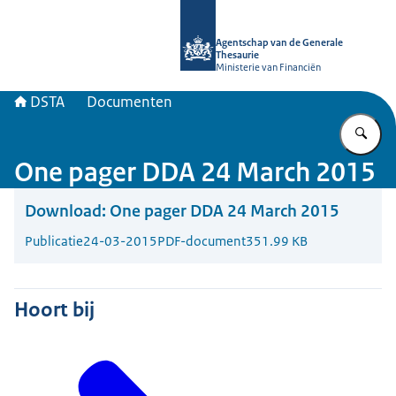
Naar de homepage van DSTA.nl
Agentschap van de Generale
Thesaurie
Ministerie van Financiën
DSTA
Documenten
Vu
One pager DDA 24 March 2015
Download:
One pager DDA 24 March 2015
Publicatie
24-03-2015
PDF-document
351.99 KB
Hoort bij