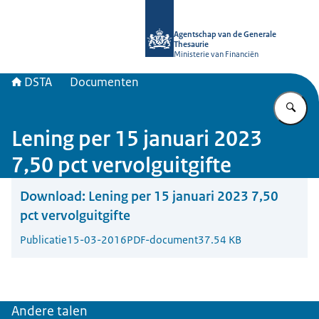
Naar de homepage van DSTA.nl
Agentschap van de Generale
Thesaurie
Ministerie van Financiën
DSTA
Documenten
Vu
Lening per 15 januari 2023
7,50 pct vervolguitgifte
Download:
Lening per 15 januari 2023 7,50
pct vervolguitgifte
Publicatie
15-03-2016
PDF-document
37.54 KB
Andere talen