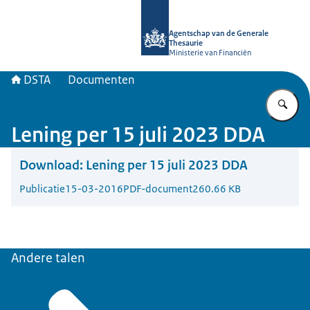
Naar de homepage van DSTA.nl
Agentschap van de Generale
Thesaurie
Ministerie van Financiën
DSTA
Documenten
Vu
Lening per 15 juli 2023 DDA
Download:
Lening per 15 juli 2023 DDA
Publicatie
15-03-2016
PDF-document
260.66 KB
Andere talen