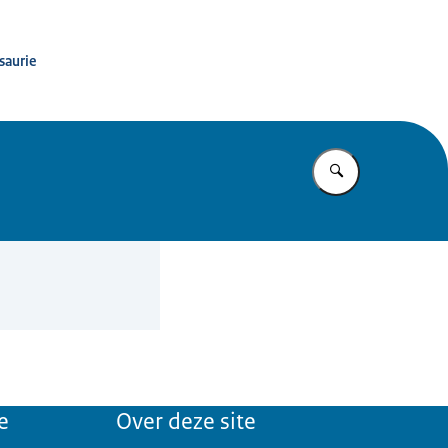
saurie
Vul in wat u z
e
Over deze site