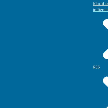
Klacht 
indiene
RSS