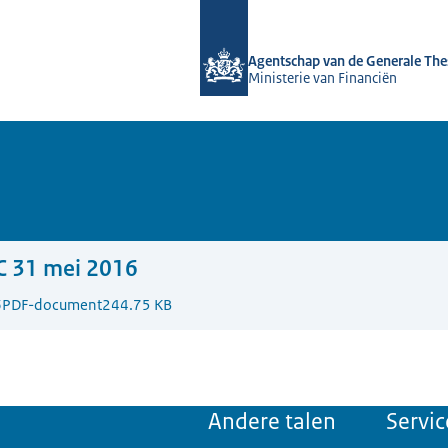
Naar de homepage van DSTA.nl
Agentschap van de Generale The
Ministerie van Financiën
C 31 mei 2016
6
PDF-document
244.75 KB
Andere talen
Servic