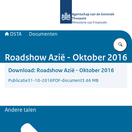
Naar de homepage van DSTA.nl
Agentschap van de Generale
Thesaurie
Ministerie van Financiën
DSTA
Documenten
Vu
Roadshow Azië - Oktober 2016
Download:
Roadshow Azië - Oktober 2016
Publicatie
31-10-2016
PDF-document
3.46 MB
Andere talen