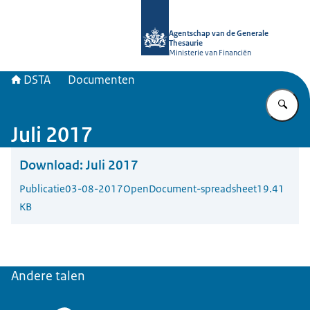
Naar de homepage van DSTA.nl
Agentschap van de Generale
Thesaurie
Ministerie van Financiën
DSTA
Documenten
Vu
Juli 2017
Download:
Juli 2017
Publicatie
03-08-2017
OpenDocument-spreadsheet
19.41
KB
Andere talen