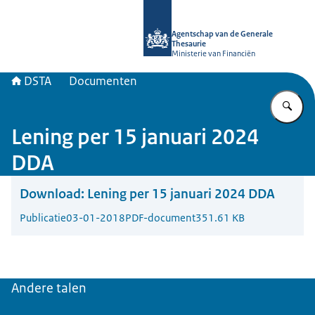
Naar de homepage van DSTA.nl
Agentschap van de Generale
Thesaurie
Ministerie van Financiën
DSTA
Documenten
Vu
Lening per 15 januari 2024
DDA
Download:
Lening per 15 januari 2024 DDA
Publicatie
03-01-2018
PDF-document
351.61 KB
Andere talen