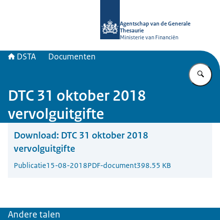
Naar de homepage van DSTA.nl
Agentschap van de Generale
Thesaurie
Ministerie van Financiën
DSTA
Documenten
Vu
DTC 31 oktober 2018
vervolguitgifte
Download:
DTC 31 oktober 2018
vervolguitgifte
Publicatie
15-08-2018
PDF-document
398.55 KB
Andere talen