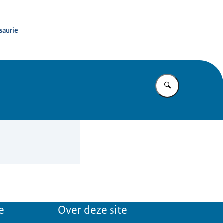
saurie
Vul in wat u z
e
Over deze site