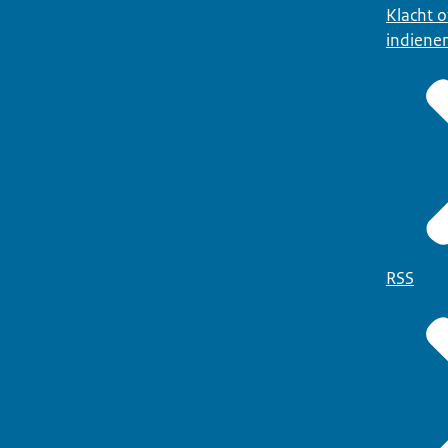
Klacht 
indiene
RSS