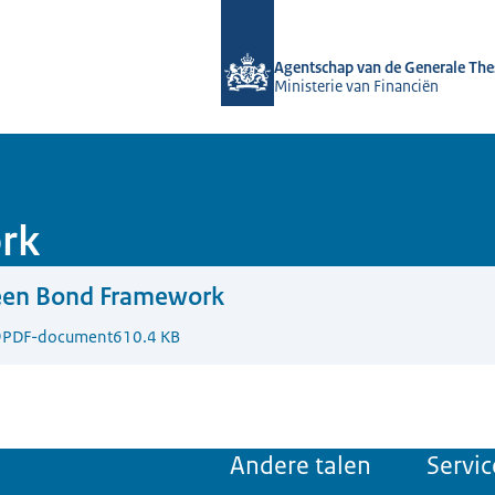
Naar de homepage van DSTA.nl
Agentschap van de Generale The
Ministerie van Financiën
rk
een Bond Framework
9
PDF-document
610.4 KB
Andere talen
Servic