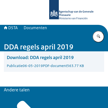
Naar de homepage van DSTA.nl
Agentschap van de Generale
Thesaurie
Ministerie van Financiën
DSTA
Documenten
Vu
DDA regels april 2019
Download:
DDA regels april 2019
Publicatie
06-05-2019
PDF-document
563.77 KB
Andere talen