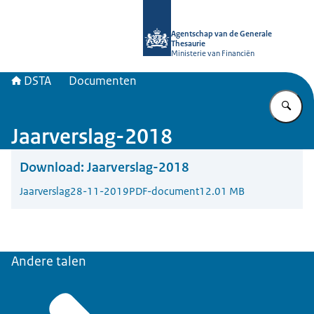
Naar de homepage van DSTA.nl
Agentschap van de Generale
Thesaurie
Ministerie van Financiën
DSTA
Documenten
Vu
Jaarverslag-2018
Download:
Jaarverslag-2018
Jaarverslag
28-11-2019
PDF-document
12.01 MB
Andere talen