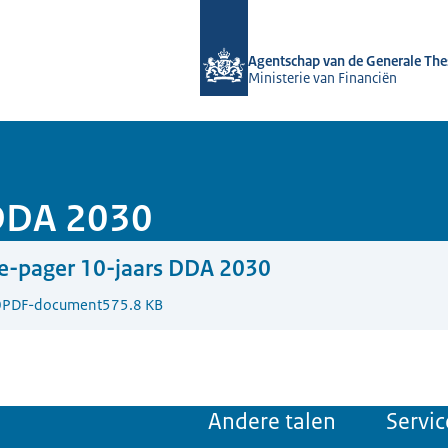
Naar de homepage van DSTA.nl
Agentschap van de Generale The
Ministerie van Financiën
 DDA 2030
e-pager 10-jaars DDA 2030
0
PDF-document
575.8 KB
Andere talen
Servic