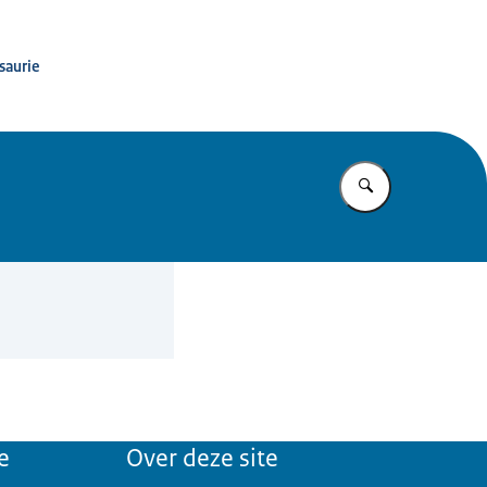
saurie
Vul in wat u z
e
Over deze site