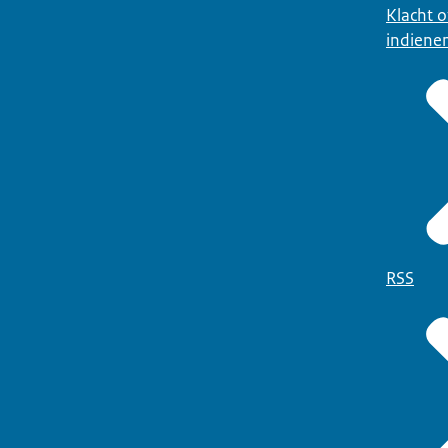
Klacht 
indiene
RSS