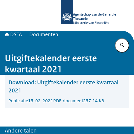
Naar de homepage van DSTA.nl
Agentschap van de Generale
Thesaurie
Ministerie van Financiën
DSTA
Documenten
Vu
Uitgiftekalender eerste
kwartaal 2021
Download:
Uitgiftekalender eerste kwartaal
2021
Publicatie
15-02-2021
PDF-document
257.14 KB
Andere talen