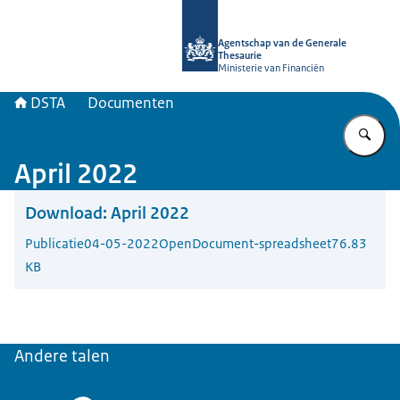
Naar de homepage van DSTA.nl
Agentschap van de Generale
Thesaurie
Ministerie van Financiën
DSTA
Documenten
Vu
April 2022
Download:
April 2022
Publicatie
04-05-2022
OpenDocument-spreadsheet
76.83
KB
Andere talen