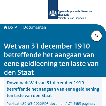
Naar de homepage van DSTA.nl
Agentschap van de Generale
Thesaurie
Ministerie van Financiën
DSTA
Documenten
Vu
Wet van 31 december 1910
betreffende het aangaan van
eene geldleening ten laste van
den Staat
Download:
Wet van 31 december 1910
betreffende het aangaan van eene geldleening
ten laste van den Staat
Publicatie
20-05-2022
PDF-document
1.71 MB
3 pagina's