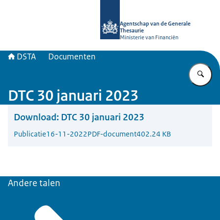
Naar de homepage van DSTA.nl
Agentschap van de Generale
Thesaurie
Ministerie van Financiën
DSTA
Documenten
Vu
DTC 30 januari 2023
Download:
DTC 30 januari 2023
Publicatie
16-11-2022
PDF-document
402.24 KB
Andere talen