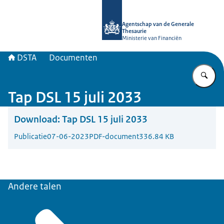
Naar de homepage van DSTA.nl
Agentschap van de Generale
Thesaurie
Ministerie van Financiën
DSTA
Documenten
Vu
Tap DSL 15 juli 2033
Download:
Tap DSL 15 juli 2033
Publicatie
07-06-2023
PDF-document
336.84 KB
Andere talen