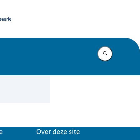
saurie
Vul in wat u z
e
Over deze site