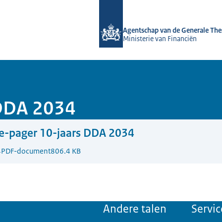
Naar de homepage van DSTA.nl
Agentschap van de Generale The
Ministerie van Financiën
 DDA 2034
e-pager 10-jaars DDA 2034
4
PDF-document
806.4 KB
Andere talen
Servic