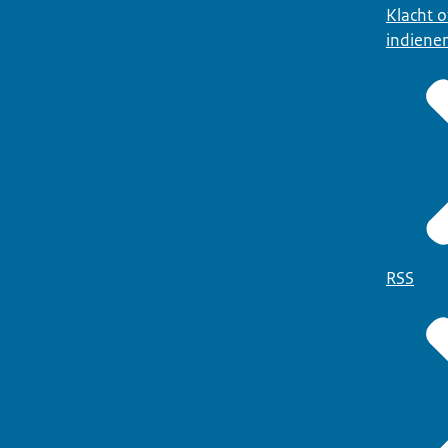
Klacht 
indiene
RSS