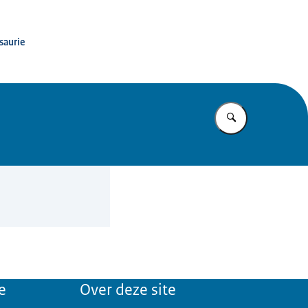
saurie
Vul in wat u z
e
Over deze site