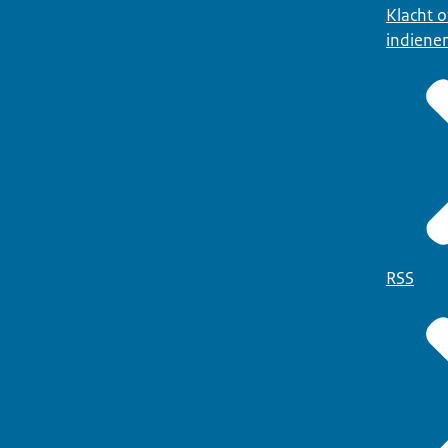
Klacht 
indiene
RSS