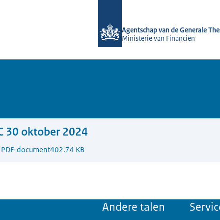
Naar de homepage van DSTA.nl
Agentschap van de Generale The
Ministerie van Financiën
C 30 oktober 2024
4
PDF-document
402.74 KB
Andere talen
Servic