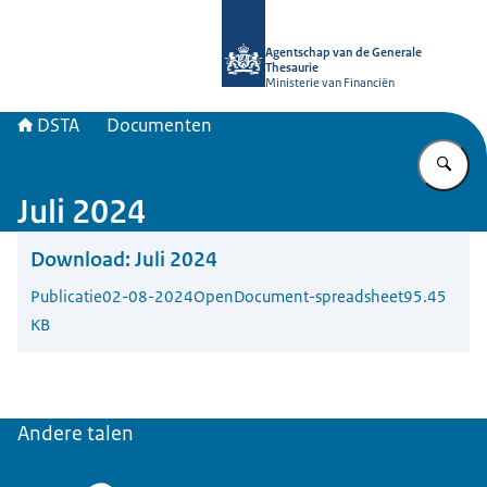
Naar de homepage van DSTA.nl
Agentschap van de Generale
Thesaurie
Ministerie van Financiën
DSTA
Documenten
Vu
Juli 2024
Download:
Juli 2024
Publicatie
02-08-2024
OpenDocument-spreadsheet
95.45
KB
Andere talen