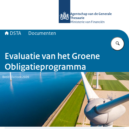
Naar de homepage van DSTA.nl
Agentschap van de Generale
Thesaurie
Ministerie van Financiën
DSTA
Documenten
Vu
Evaluatie van het Groene
Obligatieprogramma
Beeld: Outlook 2026