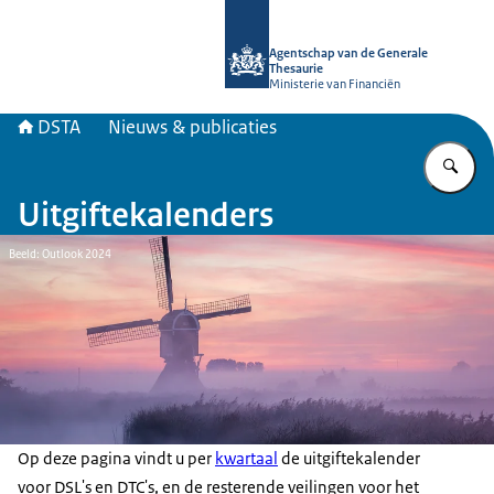
Naar de homepage van DSTA.nl
Agentschap van de Generale
Thesaurie
Ministerie van Financiën
DSTA
Nieuws & publicaties
Vu
Uitgiftekalenders
Beeld: Outlook 2024
Op deze pagina vindt u per
kwartaal
de uitgiftekalender
voor DSL's en DTC's, en de resterende veilingen voor het