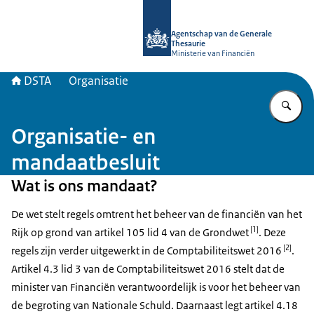
Naar de homepage van DSTA.nl
Agentschap van de Generale
Thesaurie
Ministerie van Financiën
DSTA
Organisatie
Vu
Organisatie- en
mandaatbesluit
Wat is ons mandaat?
De wet stelt regels omtrent het beheer van de financiën van het
[1]
Rijk op grond van artikel 105 lid 4 van de Grondwet
. Deze
[2]
regels zijn verder uitgewerkt in de Comptabiliteitswet 2016
.
Artikel 4.3 lid 3 van de Comptabiliteitswet 2016 stelt dat de
minister van Financiën verantwoordelijk is voor het beheer van
de begroting van Nationale Schuld. Daarnaast legt artikel 4.18