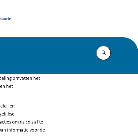
saurie
Vul in wat u z
fdeling omvatten het
 en het
geld- en
gelijkse
ies om risico's af te
van informatie voor de