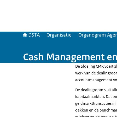
DSTA
Organisatie
Organogram Agen
Cash Management en 
De afdeling CMK voert al
werk van de dealingroom
accountmanagement voor
De dealingroom sluit all
kapitaalmarkten. Dat om
geldmarkttransacties in
dekken en de benchmark 
minister en de rest van 