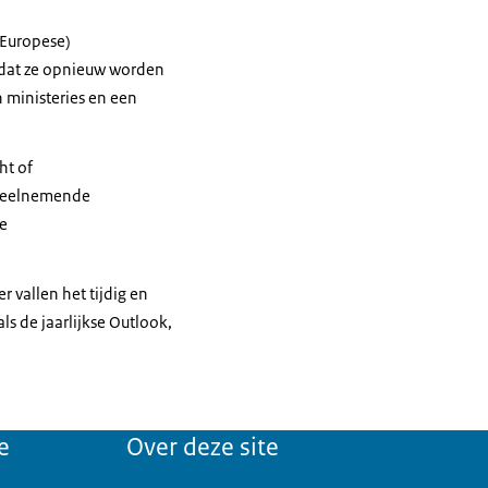
(Europese)
rdat ze opnieuw worden
 ministeries en een
ht of
n deelnemende
re
 vallen het tijdig en
ls de jaarlijkse Outlook,
e
Over deze site