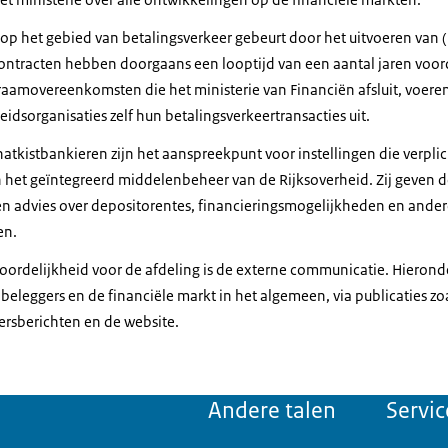
op het gebied van betalingsverkeer gebeurt door het uitvoeren van 
ontracten hebben doorgaans een looptijd van een aantal jaren voo
aamovereenkomsten die het ministerie van Financiën afsluit, voeren
eidsorganisaties zelf hun betalingsverkeertransacties uit.
tkistbankieren zijn het aanspreekpunt voor instellingen die verplic
n het geïntegreerd middelenbeheer van de Rijksoverheid. Zij geve
 en advies over depositorentes, financieringsmogelijkheden en ande
en.
ordelijkheid voor de afdeling is de externe communicatie. Hieronder
beleggers en de financiële markt in het algemeen, via publicaties zoa
ersberichten en de website.
Andere talen
Servic