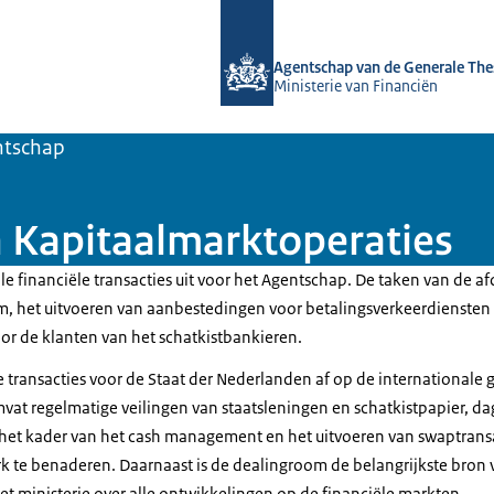
Naar de homepage van DSTA.nl
Agentschap van de Generale The
Ministerie van Financiën
tschap
Kapitaalmarktoperaties
le financiële transacties uit voor het Agentschap. De taken van de a
, het uitvoeren van aanbestedingen voor betalingsverkeerdiensten
 de klanten van het schatkistbankieren.
e transacties voor de Staat der Nederlanden af op de internationale 
vat regelmatige veilingen van staatsleningen en schatkistpapier, da
 het kader van het cash management en het uitvoeren van swaptransact
te benaderen. Daarnaast is de dealingroom de belangrijkste bron 
het ministerie over alle ontwikkelingen op de financiële markten.