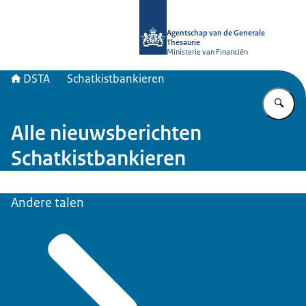
Naar de homepage van DSTA.nl
Agentschap van de Generale
Thesaurie
Ministerie van Financiën
DSTA
Schatkistbankieren
Vu
Alle nieuwsberichten
Schatkistbankieren
Andere talen